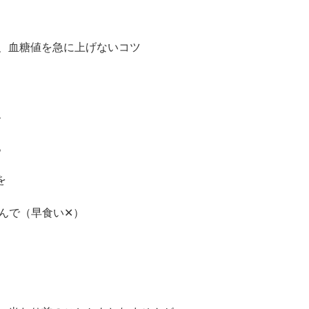
、血糖値を急に上げないコツ
、
。
を
噛んで（早食い✕）